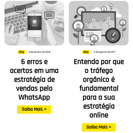
5 de janeiro de 2018
11 de agosto de 2017
Blog
|
Blog
|
6 erros e
Entenda por que
acertos em uma
o tráfego
estratégia de
orgânico é
vendas pelo
fundamental
WhatsApp
para a sua
estratégia
Saiba Mais >
online
Saiba Mais >