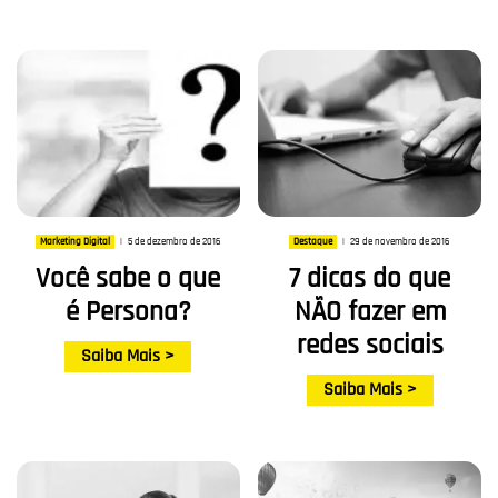
5 de dezembro de 2016
29 de novembro de 2016
Marketing Digital
|
Destaque
|
Você sabe o que
7 dicas do que
é Persona?
NÃO fazer em
redes sociais
Saiba Mais >
Saiba Mais >