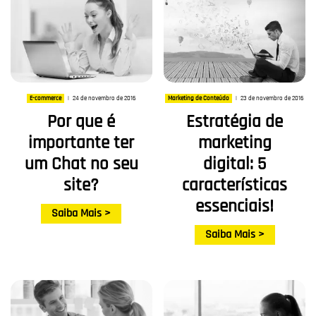
24 de novembro de 2016
23 de novembro de 2016
E-commerce
|
Marketing de Conteúdo
|
Por que é
Estratégia de
importante ter
marketing
um Chat no seu
digital: 5
site?
características
essenciais!
Saiba Mais >
Saiba Mais >