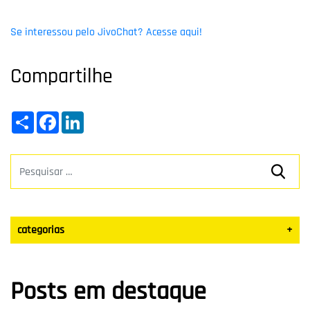
Se interessou pelo JivoChat? Acesse aqui!
Compartilhe
Share
Facebook
LinkedIn
categorias
+
Datas Sazonais
Posts em destaque
Blog