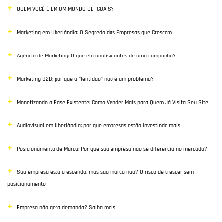
QUEM VOCÊ É EM UM MUNDO DE IGUAIS?
Vendas
Marketing em Uberlândia: O Segredo das Empresas que Crescem
Destaque
Agência de Marketing: O que ela analisa antes de uma campanha?
Inbound Marketing
Marketing B2B: por que a “lentidão” não é um problema?
Desenvolvimento Web
Monetizando a Base Existente: Como Vender Mais para Quem Já Visita Seu Site
Google Ads
Audiovisual em Uberlândia: por que empresas estão investindo mais
E-commerce
Posicionamento de Marca: Por que sua empresa não se diferencia no mercado?
Poisiconamento e Branding
Sua empresa está crescendo, mas sua marca não? O risco de crescer sem
SEO
posicionamento
Links Patrocinados
Empresa não gera demanda? Saiba mais
Mídias Sociais