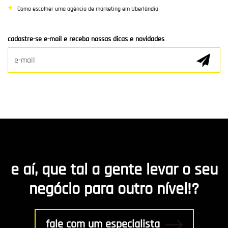
Como escolher uma agência de marketing em Uberlândia
Clientes e Parceiros
cadastre-se e-mail e receba nossas dicas e novidades
Marketing Digital
E-mail Marketing
Hospedagem de Sites
Desenvolvimento de app
Marketing de Conteúdo
e aí, que tal a gente levar o seu
R8 Indica
negócio para outro nível!?
Gestão
fale com um especialista