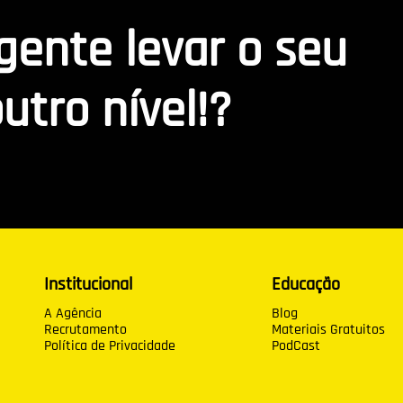
 gente levar o seu
utro nível!?
Institucional
Educação
A Agência
Blog
Recrutamento
Materiais Gratuitos
Política de Privacidade
PodCast