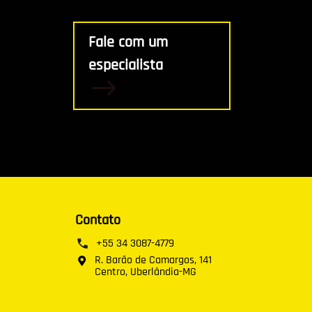
Fale com um
especialista
Contato
+55 34 3087-4779
R. Barão de Camargos, 141
Centro, Uberlândia-MG