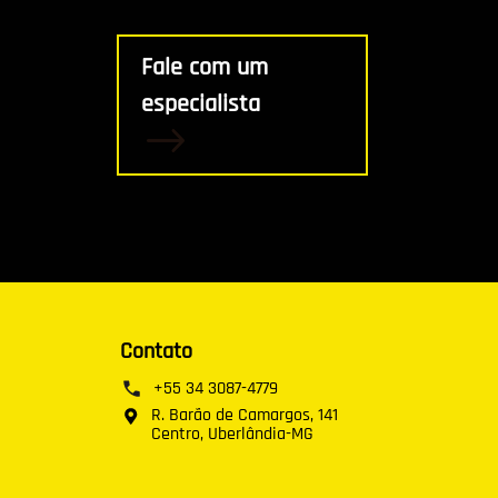
Fale com um
especialista
Contato
+55 34 3087-4779
R. Barão de Camargos, 141
Centro, Uberlândia-MG