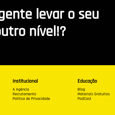
 gente levar o seu
utro nível!?
Institucional
Educação
A Agência
Blog
Recrutamento
Materiais Gratuitos
Política de Privacidade
PodCast