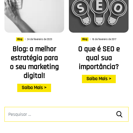
24 de fevereiro de 2023
16 de fevereiro de 2017
Blog
|
Blog
|
Blog: a melhor
O que é SEO e
estratégia para
qual sua
o seu marketing
importância?
digital!
Saiba Mais >
Saiba Mais >