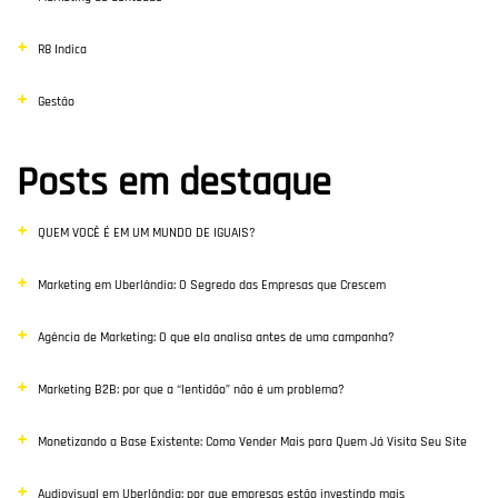
R8 Indica
Gestão
Posts em destaque
QUEM VOCÊ É EM UM MUNDO DE IGUAIS?
Marketing em Uberlândia: O Segredo das Empresas que Crescem
Agência de Marketing: O que ela analisa antes de uma campanha?
Marketing B2B: por que a “lentidão” não é um problema?
Monetizando a Base Existente: Como Vender Mais para Quem Já Visita Seu Site
Audiovisual em Uberlândia: por que empresas estão investindo mais