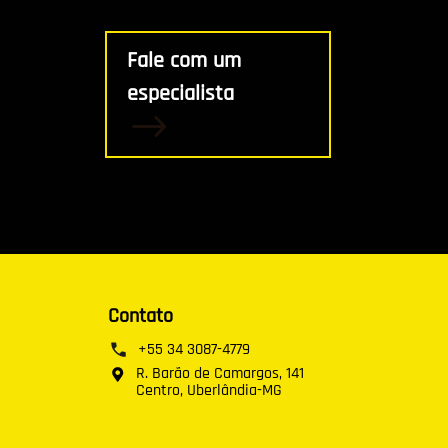
Fale com um
especialista
Contato
+55 34 3087-4779
R. Barão de Camargos, 141
Centro, Uberlândia-MG