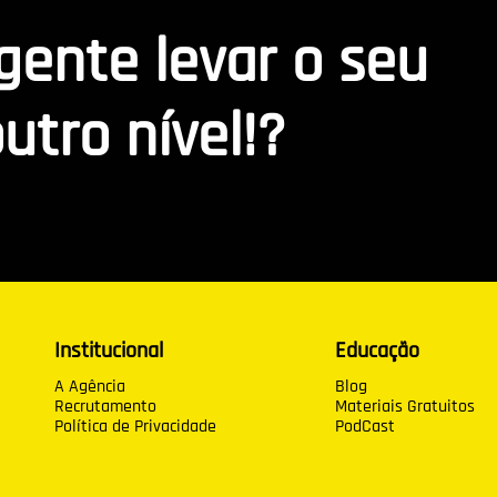
 gente levar o seu
utro nível!?
Institucional
Educação
A Agência
Blog
Recrutamento
Materiais Gratuitos
Política de Privacidade
PodCast