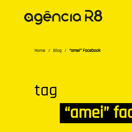
Home
/
Blog
/
“amei” Facebook
tag
“amei” fa