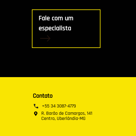
Fale com um
especialista
Contato
+55 34 3087-4779
R. Barão de Camargos, 141
Centro, Uberlândia-MG