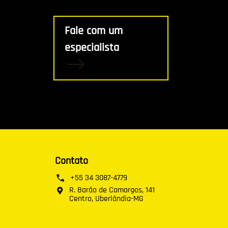
Fale com um
especialista
Contato
+55 34 3087-4779
R. Barão de Camargos, 141
Centro, Uberlândia-MG