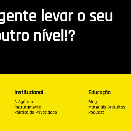
 gente levar o seu
utro nível!?
Institucional
Educação
A Agência
Blog
Recrutamento
Materiais Gratuitos
Política de Privacidade
PodCast