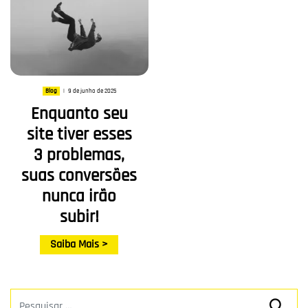
9 de junho de 2025
Blog
|
Enquanto seu
site tiver esses
3 problemas,
suas conversões
nunca irão
subir!
Saiba Mais >