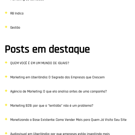
R8 Indica
Gestão
Posts em destaque
QUEM VOCÊ É EM UM MUNDO DE IGUAIS?
Marketing em Uberlândia: O Segredo das Empresas que Crescem
Agência de Marketing: O que ela analisa antes de uma campanha?
Marketing B2B: por que a “lentidão” não é um problema?
Monetizando a Base Existente: Como Vender Mais para Quem Já Visita Seu Site
Audiovisual em Uberlândia: por que empresas estão investindo mais