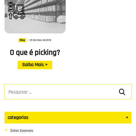
23 de maio de 2019
Blog
|
O que é picking?
Saiba Mais >
categorias
+
Datas Sazonais