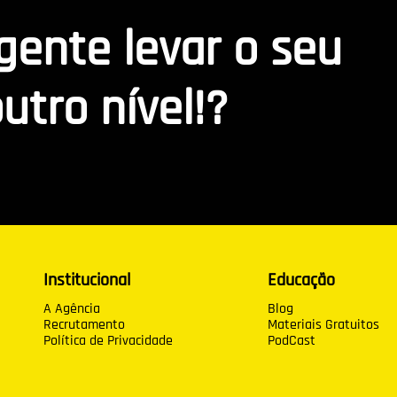
 gente levar o seu
utro nível!?
Institucional
Educação
A Agência
Blog
Recrutamento
Materiais Gratuitos
Política de Privacidade
PodCast