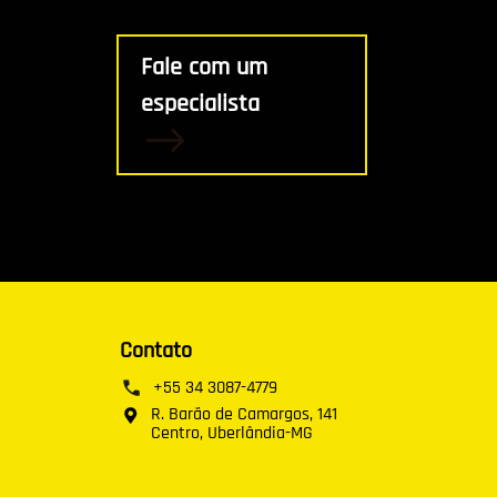
Fale com um
especialista
Contato
+55 34 3087-4779
R. Barão de Camargos, 141
Centro, Uberlândia-MG