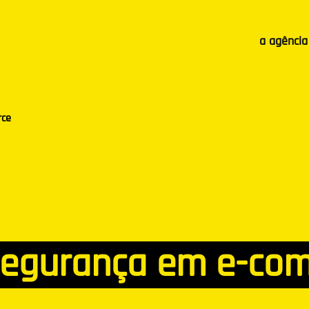
a agência
rce
 segurança em e-co