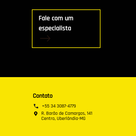
Fale com um
especialista
Contato
+55 34 3087-4779
R. Barão de Camargos, 141
Centro, Uberlândia-MG