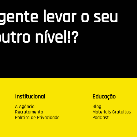
 gente levar o seu
utro nível!?
Institucional
Educação
A Agência
Blog
Recrutamento
Materiais Gratuitos
Política de Privacidade
PodCast