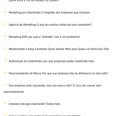
QUEM VOCÊ É EM UM MUNDO DE IGUAIS?
Vendas
Marketing em Uberlândia: O Segredo das Empresas que Crescem
Destaque
Agência de Marketing: O que ela analisa antes de uma campanha?
Inbound Marketing
Marketing B2B: por que a “lentidão” não é um problema?
Desenvolvimento Web
Monetizando a Base Existente: Como Vender Mais para Quem Já Visita Seu Site
Google Ads
Audiovisual em Uberlândia: por que empresas estão investindo mais
E-commerce
Posicionamento de Marca: Por que sua empresa não se diferencia no mercado?
Poisiconamento e Branding
Sua empresa está crescendo, mas sua marca não? O risco de crescer sem
SEO
posicionamento
Links Patrocinados
Empresa não gera demanda? Saiba mais
Mídias Sociais