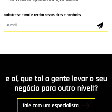
Como escolher uma agência de marketing em Uberlândia
Clientes e Parceiros
cadastre-se e-mail e receba nossas dicas e novidades
Marketing Digital
E-mail Marketing
Hospedagem de Sites
Desenvolvimento de app
Marketing de Conteúdo
e aí, que tal a gente levar o seu
R8 Indica
negócio para outro nível!?
Gestão
fale com um especialista