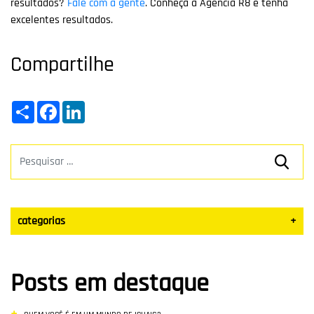
resultados?
Fale com a gente
. Conheça a Agência R8 e tenha
excelentes resultados.
Compartilhe
Share
Facebook
LinkedIn
categorias
+
Datas Sazonais
Posts em destaque
Blog