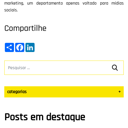
marketing, um departamento apenas voltado para mídias
sociais.
Compartilhe
Share
Facebook
LinkedIn
categorias
+
Datas Sazonais
Posts em destaque
Blog