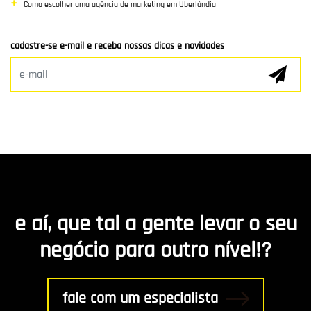
Como escolher uma agência de marketing em Uberlândia
Clientes e Parceiros
cadastre-se e-mail e receba nossas dicas e novidades
Marketing Digital
E-mail Marketing
Hospedagem de Sites
Desenvolvimento de app
Marketing de Conteúdo
e aí, que tal a gente levar o seu
R8 Indica
negócio para outro nível!?
Gestão
fale com um especialista