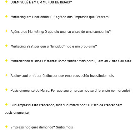
QUEM VOCÊ É EM UM MUNDO DE IGUAIS?
Vendas
Marketing em Uberlândia: O Segredo das Empresas que Crescem
Destaque
Agência de Marketing: O que ela analisa antes de uma campanha?
Inbound Marketing
Marketing B2B: por que a “lentidão” não é um problema?
Desenvolvimento Web
Monetizando a Base Existente: Como Vender Mais para Quem Já Visita Seu Site
Google Ads
Audiovisual em Uberlândia: por que empresas estão investindo mais
E-commerce
Posicionamento de Marca: Por que sua empresa não se diferencia no mercado?
Poisiconamento e Branding
Sua empresa está crescendo, mas sua marca não? O risco de crescer sem
SEO
posicionamento
Links Patrocinados
Empresa não gera demanda? Saiba mais
Mídias Sociais