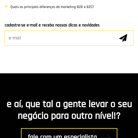
Mídias Sociais
Quais as principais diferenças do marketing B2B e B2C?
Clientes e Parceiros
cadastre-se e-mail e receba nossas dicas e novidades
Marketing Digital
E-mail Marketing
Hospedagem de Sites
Desenvolvimento de app
Marketing de Conteúdo
e aí, que tal a gente levar o seu
R8 Indica
negócio para outro nível!?
Gestão
fale com um especialista