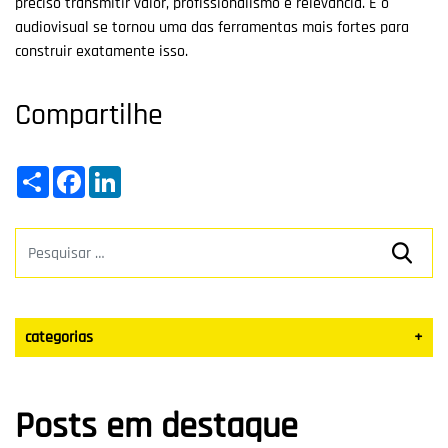
preciso transmitir valor, profissionalismo e relevância. E o
audiovisual se tornou uma das ferramentas mais fortes para
construir exatamente isso.
Compartilhe
Share
Facebook
LinkedIn
categorias
+
Datas Sazonais
Posts em destaque
Blog