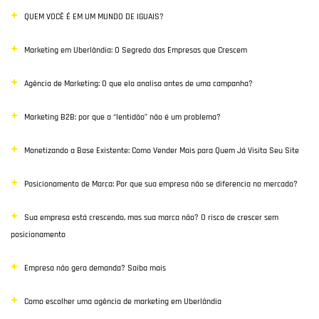
QUEM VOCÊ É EM UM MUNDO DE IGUAIS?
Vendas
Marketing em Uberlândia: O Segredo das Empresas que Crescem
Destaque
Agência de Marketing: O que ela analisa antes de uma campanha?
Inbound Marketing
Marketing B2B: por que a “lentidão” não é um problema?
Desenvolvimento Web
Monetizando a Base Existente: Como Vender Mais para Quem Já Visita Seu Site
Google Ads
Posicionamento de Marca: Por que sua empresa não se diferencia no mercado?
E-commerce
Sua empresa está crescendo, mas sua marca não? O risco de crescer sem
Poisiconamento e Branding
posicionamento
SEO
Empresa não gera demanda? Saiba mais
Links Patrocinados
Como escolher uma agência de marketing em Uberlândia