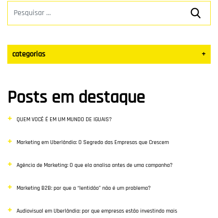
categorias
+
Datas Sazonais
Posts em destaque
Blog
QUEM VOCÊ É EM UM MUNDO DE IGUAIS?
Vendas
Marketing em Uberlândia: O Segredo das Empresas que Crescem
Destaque
Agência de Marketing: O que ela analisa antes de uma campanha?
Inbound Marketing
Marketing B2B: por que a “lentidão” não é um problema?
Desenvolvimento Web
Audiovisual em Uberlândia: por que empresas estão investindo mais
Google Ads