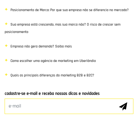
Posicionamento de Marca: Por que sua empresa não se diferencia no mercado?
E-commerce
Sua empresa está crescendo, mas sua marca não? O risco de crescer sem
Poisiconamento e Branding
posicionamento
SEO
Empresa não gera demanda? Saiba mais
Links Patrocinados
Como escolher uma agência de marketing em Uberlândia
Mídias Sociais
Quais as principais diferenças do marketing B2B e B2C?
Clientes e Parceiros
cadastre-se e-mail e receba nossas dicas e novidades
Marketing Digital
E-mail Marketing
Hospedagem de Sites