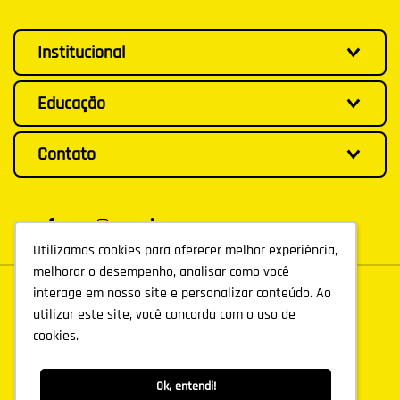
Institucional
Educação
Contato
Utilizamos cookies para oferecer melhor experiência,
Utilizamos cookies para oferecer melhor experiência,
melhorar o desempenho, analisar como você
melhorar o desempenho, analisar como você
interage em nosso site e personalizar conteúdo. Ao
interage em nosso site e personalizar conteúdo. Ao
utilizar este site, você concorda com o uso de
utilizar este site, você concorda com o uso de
cookies.
cookies.
Ok, entendi!
Ok, entendi!
©
AGÊNCIA R8
2026
. TODOS OS DIREITOS RESERVADOS.