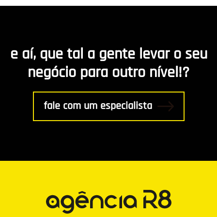
Desenvolvimento de app
Marketing de Conteúdo
e aí, que tal a gente levar o seu
R8 Indica
negócio para outro nível!?
Gestão
fale com um especialista