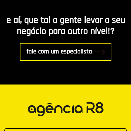
Marketing de Conteúdo
e aí, que tal a gente levar o seu
R8 Indica
negócio para outro nível!?
Gestão
fale com um especialista