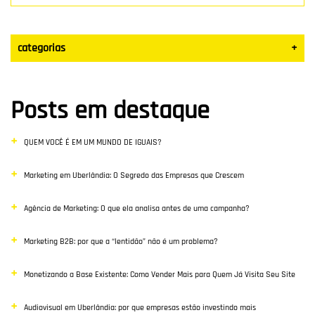
categorias
+
Datas Sazonais
Posts em destaque
Blog
QUEM VOCÊ É EM UM MUNDO DE IGUAIS?
Vendas
Marketing em Uberlândia: O Segredo das Empresas que Crescem
Destaque
Agência de Marketing: O que ela analisa antes de uma campanha?
Inbound Marketing
Marketing B2B: por que a “lentidão” não é um problema?
Desenvolvimento Web
Monetizando a Base Existente: Como Vender Mais para Quem Já Visita Seu Site
Google Ads
Audiovisual em Uberlândia: por que empresas estão investindo mais
E-commerce