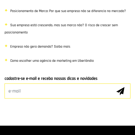
Posicionamento de Marca: Por que sua empresa não se diferencia no mercado?
Poisiconamento e Branding
Sua empresa está crescendo, mas sua marca não? O risco de crescer sem
SEO
posicionamento
Links Patrocinados
Empresa não gera demanda? Saiba mais
Mídias Sociais
Como escolher uma agência de marketing em Uberlândia
Clientes e Parceiros
cadastre-se e-mail e receba nossas dicas e novidades
Marketing Digital
E-mail Marketing
Hospedagem de Sites
Desenvolvimento de app