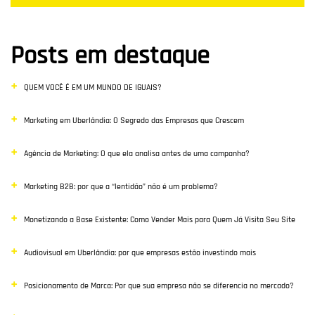
Datas Sazonais
Posts em destaque
Blog
QUEM VOCÊ É EM UM MUNDO DE IGUAIS?
Vendas
Marketing em Uberlândia: O Segredo das Empresas que Crescem
Destaque
Agência de Marketing: O que ela analisa antes de uma campanha?
Inbound Marketing
Marketing B2B: por que a “lentidão” não é um problema?
Desenvolvimento Web
Monetizando a Base Existente: Como Vender Mais para Quem Já Visita Seu Site
Google Ads
Audiovisual em Uberlândia: por que empresas estão investindo mais
E-commerce
Posicionamento de Marca: Por que sua empresa não se diferencia no mercado?
Poisiconamento e Branding