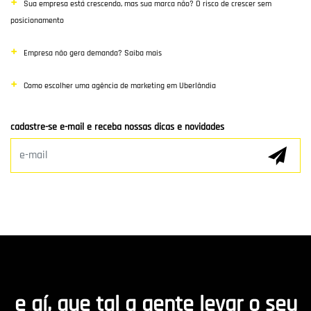
Sua empresa está crescendo, mas sua marca não? O risco de crescer sem
SEO
posicionamento
Links Patrocinados
Empresa não gera demanda? Saiba mais
Mídias Sociais
Como escolher uma agência de marketing em Uberlândia
Clientes e Parceiros
cadastre-se e-mail e receba nossas dicas e novidades
Marketing Digital
E-mail Marketing
Hospedagem de Sites
Desenvolvimento de app
Marketing de Conteúdo
e aí, que tal a gente levar o seu
R8 Indica