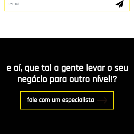
E-mail Marketing
Hospedagem de Sites
Desenvolvimento de app
Marketing de Conteúdo
e aí, que tal a gente levar o seu
R8 Indica
negócio para outro nível!?
Gestão
fale com um especialista