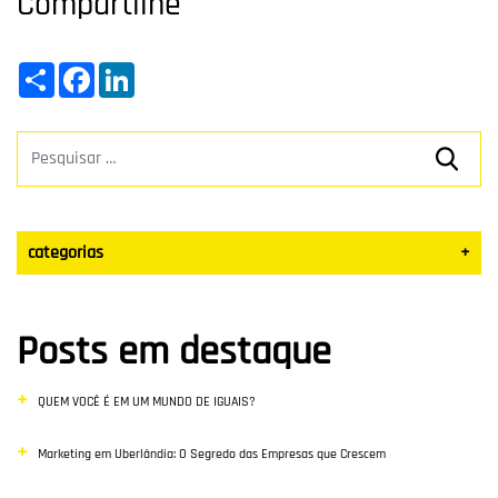
Compartilhe
Share
Facebook
LinkedIn
categorias
+
Datas Sazonais
Posts em destaque
Blog
QUEM VOCÊ É EM UM MUNDO DE IGUAIS?
Vendas
Marketing em Uberlândia: O Segredo das Empresas que Crescem
Destaque