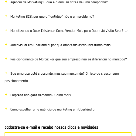
Agência de Marketing: O que ela analisa antes de uma campanha?
Inbound Marketing
Marketing B2B: por que a “lentidão” não é um problema?
Desenvolvimento Web
Monetizando a Base Existente: Como Vender Mais para Quem Já Visita Seu Site
Google Ads
Audiovisual em Uberlândia: por que empresas estão investindo mais
E-commerce
Posicionamento de Marca: Por que sua empresa não se diferencia no mercado?
Poisiconamento e Branding
Sua empresa está crescendo, mas sua marca não? O risco de crescer sem
SEO
posicionamento
Links Patrocinados
Empresa não gera demanda? Saiba mais
Mídias Sociais
Como escolher uma agência de marketing em Uberlândia
Clientes e Parceiros
cadastre-se e-mail e receba nossas dicas e novidades
Marketing Digital