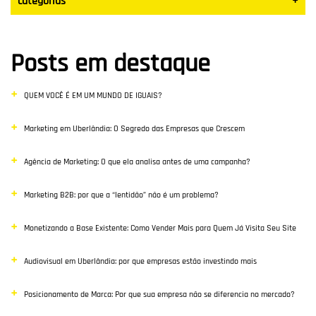
categorias
+
Datas Sazonais
Posts em destaque
Blog
QUEM VOCÊ É EM UM MUNDO DE IGUAIS?
Vendas
Marketing em Uberlândia: O Segredo das Empresas que Crescem
Destaque
Agência de Marketing: O que ela analisa antes de uma campanha?
Inbound Marketing
Marketing B2B: por que a “lentidão” não é um problema?
Desenvolvimento Web
Monetizando a Base Existente: Como Vender Mais para Quem Já Visita Seu Site
Google Ads
Audiovisual em Uberlândia: por que empresas estão investindo mais
E-commerce
Posicionamento de Marca: Por que sua empresa não se diferencia no mercado?
Poisiconamento e Branding