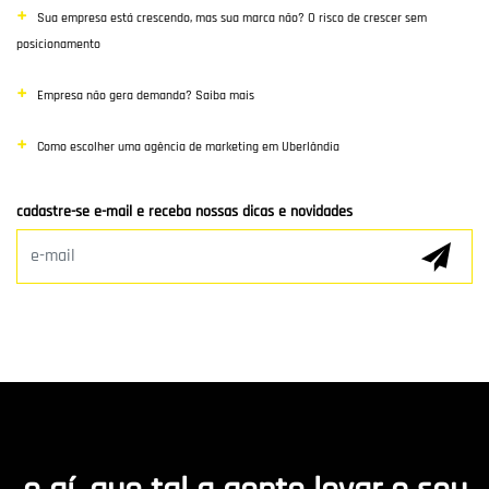
Sua empresa está crescendo, mas sua marca não? O risco de crescer sem
SEO
posicionamento
Links Patrocinados
Empresa não gera demanda? Saiba mais
Mídias Sociais
Como escolher uma agência de marketing em Uberlândia
Clientes e Parceiros
cadastre-se e-mail e receba nossas dicas e novidades
Marketing Digital
E-mail Marketing
Hospedagem de Sites
Desenvolvimento de app
Marketing de Conteúdo
R8 Indica