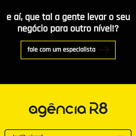
Marketing de Conteúdo
e aí, que tal a gente levar o seu
R8 Indica
negócio para outro nível!?
Gestão
fale com um especialista