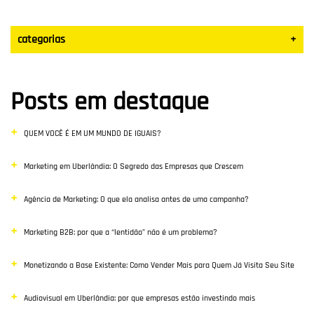
categorias
+
Datas Sazonais
Posts em destaque
Blog
QUEM VOCÊ É EM UM MUNDO DE IGUAIS?
Vendas
Marketing em Uberlândia: O Segredo das Empresas que Crescem
Destaque
Agência de Marketing: O que ela analisa antes de uma campanha?
Inbound Marketing
Marketing B2B: por que a “lentidão” não é um problema?
Desenvolvimento Web
Monetizando a Base Existente: Como Vender Mais para Quem Já Visita Seu Site
Google Ads
Audiovisual em Uberlândia: por que empresas estão investindo mais
E-commerce