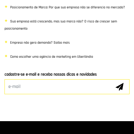
Posicionamento de Marca: Por que sua empresa não se diferencia no mercado?
Poisiconamento e Branding
Sua empresa está crescendo, mas sua marca não? O risco de crescer sem
SEO
posicionamento
Links Patrocinados
Empresa não gera demanda? Saiba mais
Mídias Sociais
Como escolher uma agência de marketing em Uberlândia
Clientes e Parceiros
cadastre-se e-mail e receba nossas dicas e novidades
Marketing Digital
E-mail Marketing
Hospedagem de Sites
Desenvolvimento de app