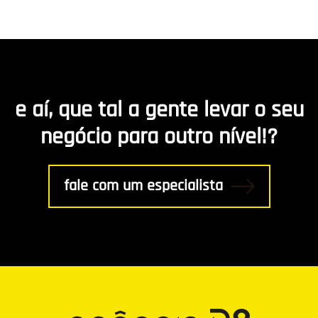
Hospedagem de Sites
Desenvolvimento de app
Marketing de Conteúdo
e aí, que tal a gente levar o seu
R8 Indica
negócio para outro nível!?
Gestão
fale com um especialista