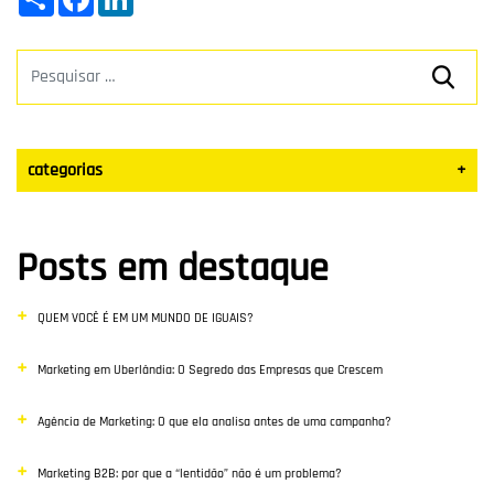
categorias
+
Datas Sazonais
Posts em destaque
Blog
QUEM VOCÊ É EM UM MUNDO DE IGUAIS?
Vendas
Marketing em Uberlândia: O Segredo das Empresas que Crescem
Destaque
Agência de Marketing: O que ela analisa antes de uma campanha?
Inbound Marketing
Marketing B2B: por que a “lentidão” não é um problema?
Desenvolvimento Web