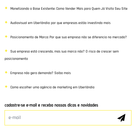
Monetizando a Base Existente: Como Vender Mais para Quem Já Visita Seu Site
Google Ads
Audiovisual em Uberlândia: por que empresas estão investindo mais
E-commerce
Posicionamento de Marca: Por que sua empresa não se diferencia no mercado?
Poisiconamento e Branding
Sua empresa está crescendo, mas sua marca não? O risco de crescer sem
SEO
posicionamento
Links Patrocinados
Empresa não gera demanda? Saiba mais
Mídias Sociais
Como escolher uma agência de marketing em Uberlândia
Clientes e Parceiros
cadastre-se e-mail e receba nossas dicas e novidades
Marketing Digital
E-mail Marketing