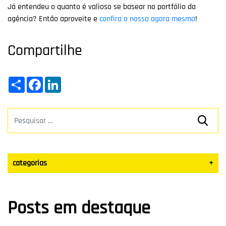
Já entendeu o quanto é valioso se basear no portfólio da
agência? Então aproveite e
confira o nosso agora mesmo
!
Compartilhe
Share
Facebook
LinkedIn
categorias
+
Datas Sazonais
Posts em destaque
Blog