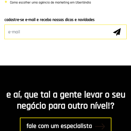
Como escolher uma agência de marketing em Uberlândia
Clientes e Parceiros
cadastre-se e-mail e receba nossas dicas e novidades
Marketing Digital
E-mail Marketing
Hospedagem de Sites
Desenvolvimento de app
Marketing de Conteúdo
e aí, que tal a gente levar o seu
R8 Indica
negócio para outro nível!?
Gestão
fale com um especialista