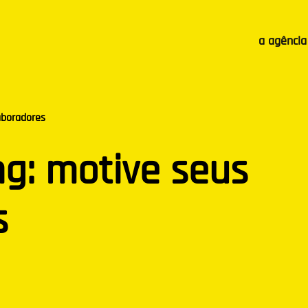
a agência
aboradores
g: motive seus
s