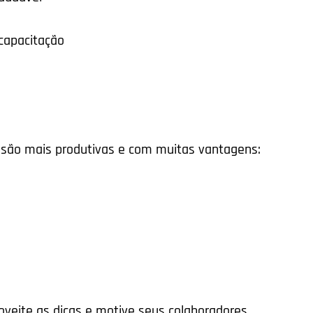
capacitação
 são mais produtivas e com muitas vantagens:
veite as dicas e motive seus colaboradores.