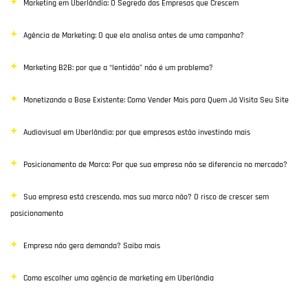
Marketing em Uberlândia: O Segredo das Empresas que Crescem
Destaque
Agência de Marketing: O que ela analisa antes de uma campanha?
Inbound Marketing
Marketing B2B: por que a “lentidão” não é um problema?
Desenvolvimento Web
Monetizando a Base Existente: Como Vender Mais para Quem Já Visita Seu Site
Google Ads
Audiovisual em Uberlândia: por que empresas estão investindo mais
E-commerce
Posicionamento de Marca: Por que sua empresa não se diferencia no mercado?
Poisiconamento e Branding
Sua empresa está crescendo, mas sua marca não? O risco de crescer sem
SEO
posicionamento
Links Patrocinados
Empresa não gera demanda? Saiba mais
Mídias Sociais
Como escolher uma agência de marketing em Uberlândia
Clientes e Parceiros