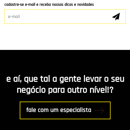
cadastre-se e-mail e receba nossas dicas e novidades
Marketing Digital
E-mail Marketing
Hospedagem de Sites
Desenvolvimento de app
Marketing de Conteúdo
e aí, que tal a gente levar o seu
R8 Indica
negócio para outro nível!?
Gestão
fale com um especialista