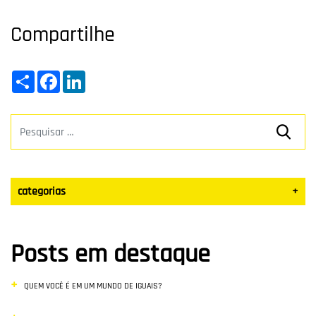
Compartilhe
Share
Facebook
LinkedIn
categorias
+
Datas Sazonais
Posts em destaque
Blog
QUEM VOCÊ É EM UM MUNDO DE IGUAIS?
Vendas