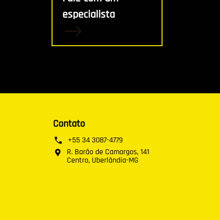
especialista
Contato
+55 34 3087-4779
R. Barão de Camargos, 141
Centro, Uberlândia-MG