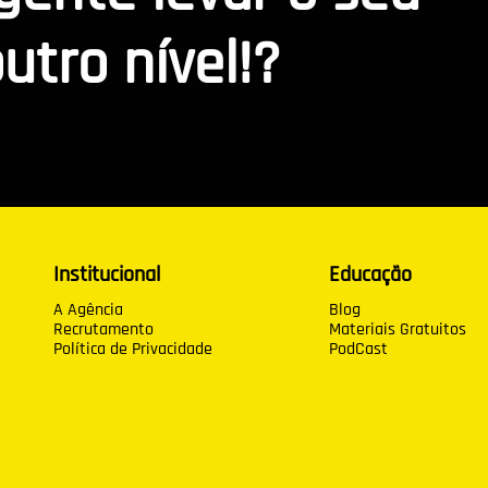
utro nível!?
Institucional
Educação
A Agência
Blog
Recrutamento
Materiais Gratuitos
Política de Privacidade
PodCast