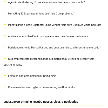
Agência de Marketing: O que ela analisa antes de uma campanha?
Inbound Marketing
Marketing B2B: por que a “lentidão” não é um problema?
Desenvolvimento Web
Monetizando a Base Existente: Como Vender Mais para Quem Já Visita Seu Site
Google Ads
Audiovisual em Uberlândia: por que empresas estão investindo mais
E-commerce
Posicionamento de Marca: Por que sua empresa não se diferencia no mercado?
Poisiconamento e Branding
Sua empresa está crescendo, mas sua marca não? O risco de crescer sem
SEO
posicionamento
Links Patrocinados
Empresa não gera demanda? Saiba mais
Mídias Sociais
Como escolher uma agência de marketing em Uberlândia
Clientes e Parceiros
cadastre-se e-mail e receba nossas dicas e novidades
Marketing Digital