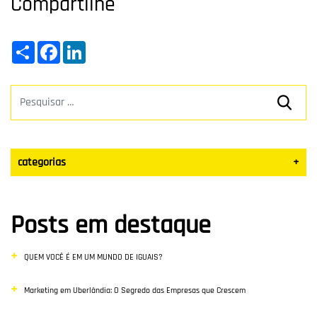
Compartilhe
Share
Facebook
LinkedIn
categorias
+
Datas Sazonais
Posts em destaque
Blog
QUEM VOCÊ É EM UM MUNDO DE IGUAIS?
Vendas
Marketing em Uberlândia: O Segredo das Empresas que Crescem
Destaque