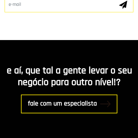
E-mail Marketing
Hospedagem de Sites
Desenvolvimento de app
Marketing de Conteúdo
e aí, que tal a gente levar o seu
R8 Indica
negócio para outro nível!?
Gestão
fale com um especialista