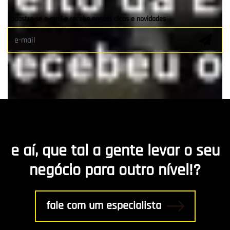
Clientes e Parceiros
cadastre-se e-mail e receba nossas dicas e novidades
Marketing Digital
E-mail Marketing
Hospedagem de Sites
Desenvolvimento de app
Marketing de Conteúdo
e aí, que tal a gente levar o seu
R8 Indica
negócio para outro nível!?
Gestão
fale com um especialista