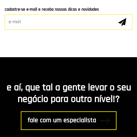
cadastre-se e-mail e receba nossas dicas e novidades
Marketing Digital
E-mail Marketing
Hospedagem de Sites
Desenvolvimento de app
Marketing de Conteúdo
e aí, que tal a gente levar o seu
R8 Indica
negócio para outro nível!?
Gestão
fale com um especialista