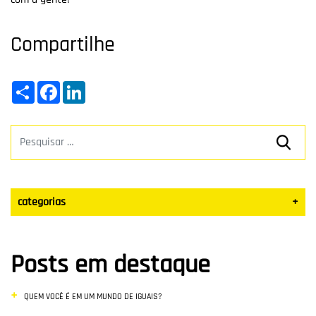
Compartilhe
Share
Facebook
LinkedIn
categorias
+
Datas Sazonais
Posts em destaque
Blog
QUEM VOCÊ É EM UM MUNDO DE IGUAIS?
Vendas