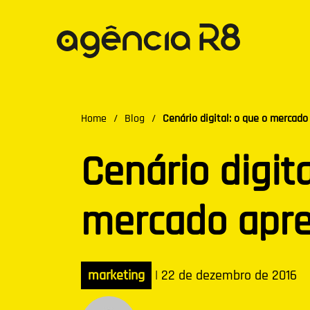
Home
/
Blog
/
Cenário digital: o que o mercad
Cenário digita
mercado apr
marketing
|
22 de dezembro de 2016