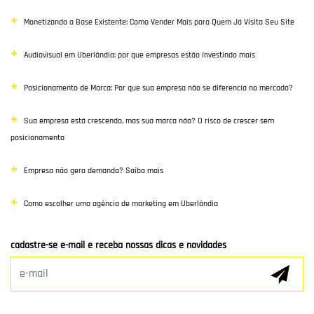
Monetizando a Base Existente: Como Vender Mais para Quem Já Visita Seu Site
Google Ads
Audiovisual em Uberlândia: por que empresas estão investindo mais
E-commerce
Posicionamento de Marca: Por que sua empresa não se diferencia no mercado?
Poisiconamento e Branding
Sua empresa está crescendo, mas sua marca não? O risco de crescer sem
SEO
posicionamento
Links Patrocinados
Empresa não gera demanda? Saiba mais
Mídias Sociais
Como escolher uma agência de marketing em Uberlândia
Clientes e Parceiros
cadastre-se e-mail e receba nossas dicas e novidades
Marketing Digital
E-mail Marketing