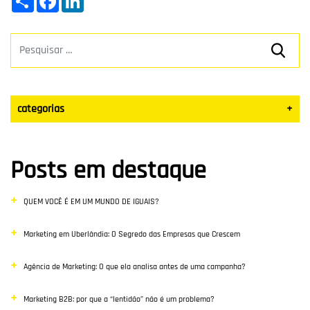
categorias
+
Datas Sazonais
Posts em destaque
Blog
QUEM VOCÊ É EM UM MUNDO DE IGUAIS?
Vendas
Marketing em Uberlândia: O Segredo das Empresas que Crescem
Destaque
Agência de Marketing: O que ela analisa antes de uma campanha?
Inbound Marketing
Marketing B2B: por que a “lentidão” não é um problema?
Desenvolvimento Web