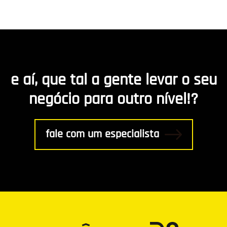
Hospedagem de Sites
Desenvolvimento de app
Marketing de Conteúdo
e aí, que tal a gente levar o seu
R8 Indica
negócio para outro nível!?
Gestão
fale com um especialista