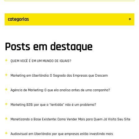
categorias
+
Datas Sazonais
Posts em destaque
Blog
QUEM VOCÊ É EM UM MUNDO DE IGUAIS?
Vendas
Marketing em Uberlândia: O Segredo das Empresas que Crescem
Destaque
Agência de Marketing: O que ela analisa antes de uma campanha?
Inbound Marketing
Marketing B2B: por que a “lentidão” não é um problema?
Desenvolvimento Web
Monetizando a Base Existente: Como Vender Mais para Quem Já Visita Seu Site
Google Ads
Audiovisual em Uberlândia: por que empresas estão investindo mais
E-commerce