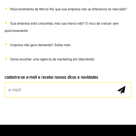
Posicionamento de Marca: Por que sua empresa não se diferencia no mercado?
Poisiconamento e Branding
Sua empresa está crescendo, mas sua marca não? O risco de crescer sem
SEO
posicionamento
Links Patrocinados
Empresa não gera demanda? Saiba mais
Mídias Sociais
Como escolher uma agência de marketing em Uberlândia
Clientes e Parceiros
cadastre-se e-mail e receba nossas dicas e novidades
Marketing Digital
E-mail Marketing
Hospedagem de Sites
Desenvolvimento de app