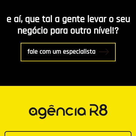
Marketing de Conteúdo
e aí, que tal a gente levar o seu
R8 Indica
negócio para outro nível!?
Gestão
fale com um especialista