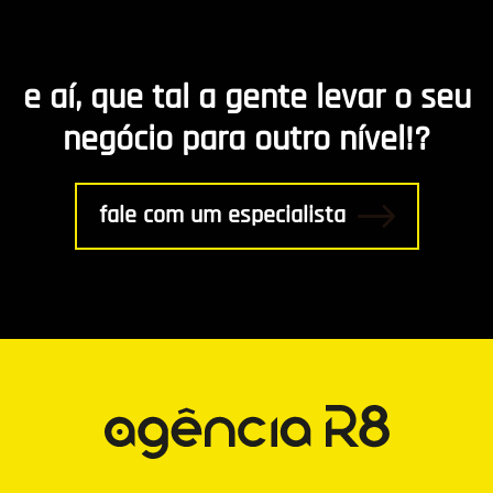
Marketing de Conteúdo
e aí, que tal a gente levar o seu
R8 Indica
negócio para outro nível!?
Gestão
fale com um especialista