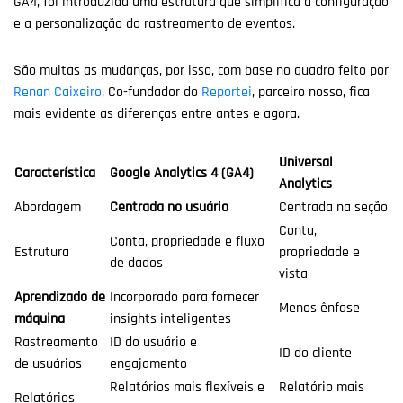
GA4, foi introduzida uma estrutura que simplifica a configuração
e a personalização do rastreamento de eventos.
São muitas as mudanças, por isso, com base no quadro feito por
Renan Caixeiro
, Co-fundador do
Reportei
, parceiro nosso, fica
mais evidente as diferenças entre antes e agora.
Universal
Característica
Google Analytics 4 (GA4)
Analytics
Abordagem
Centrada no usuário
Centrada na seção
Conta,
Conta, propriedade e fluxo
Estrutura
propriedade e
de dados
vista
Aprendizado de
Incorporado para fornecer
Menos ênfase
máquina
insights inteligentes
Rastreamento
ID do usuário e
ID do cliente
de usuários
engajamento
Relatórios mais flexíveis e
Relatório mais
Relatórios