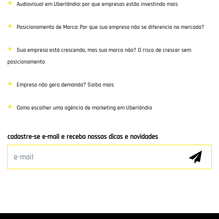
Audiovisual em Uberlândia: por que empresas estão investindo mais
E-commerce
Posicionamento de Marca: Por que sua empresa não se diferencia no mercado?
Poisiconamento e Branding
Sua empresa está crescendo, mas sua marca não? O risco de crescer sem
SEO
posicionamento
Links Patrocinados
Empresa não gera demanda? Saiba mais
Mídias Sociais
Como escolher uma agência de marketing em Uberlândia
Clientes e Parceiros
cadastre-se e-mail e receba nossas dicas e novidades
Marketing Digital
E-mail Marketing
Hospedagem de Sites
Desenvolvimento de app