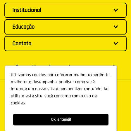
Institucional
Educação
Contato
Utilizamos cookies para oferecer melhor experiência,
Utilizamos cookies para oferecer melhor experiência,
melhorar o desempenho, analisar como você
melhorar o desempenho, analisar como você
interage em nosso site e personalizar conteúdo. Ao
interage em nosso site e personalizar conteúdo. Ao
utilizar este site, você concorda com o uso de
utilizar este site, você concorda com o uso de
cookies.
cookies.
Ok, entendi!
Ok, entendi!
©
AGÊNCIA R8
2026
. TODOS OS DIREITOS RESERVADOS.