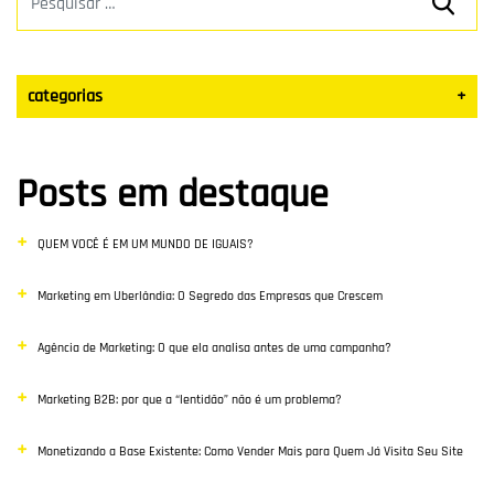
categorias
+
Datas Sazonais
Posts em destaque
Blog
QUEM VOCÊ É EM UM MUNDO DE IGUAIS?
Vendas
Marketing em Uberlândia: O Segredo das Empresas que Crescem
Destaque
Agência de Marketing: O que ela analisa antes de uma campanha?
Inbound Marketing
Marketing B2B: por que a “lentidão” não é um problema?
Desenvolvimento Web
Monetizando a Base Existente: Como Vender Mais para Quem Já Visita Seu Site
Google Ads