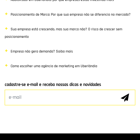
E-commerce
Posicionamento de Marca: Por que sua empresa não se diferencia no mercado?
Poisiconamento e Branding
Sua empresa está crescendo, mas sua marca não? O risco de crescer sem
SEO
posicionamento
Links Patrocinados
Empresa não gera demanda? Saiba mais
Mídias Sociais
Como escolher uma agência de marketing em Uberlândia
Clientes e Parceiros
cadastre-se e-mail e receba nossas dicas e novidades
Marketing Digital
E-mail Marketing
Hospedagem de Sites
Desenvolvimento de app