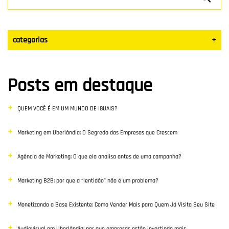
categorias
+
Datas Sazonais
Posts em destaque
Blog
QUEM VOCÊ É EM UM MUNDO DE IGUAIS?
Vendas
Marketing em Uberlândia: O Segredo das Empresas que Crescem
Destaque
Agência de Marketing: O que ela analisa antes de uma campanha?
Inbound Marketing
Marketing B2B: por que a “lentidão” não é um problema?
Desenvolvimento Web
Monetizando a Base Existente: Como Vender Mais para Quem Já Visita Seu Site
Google Ads
Audiovisual em Uberlândia: por que empresas estão investindo mais