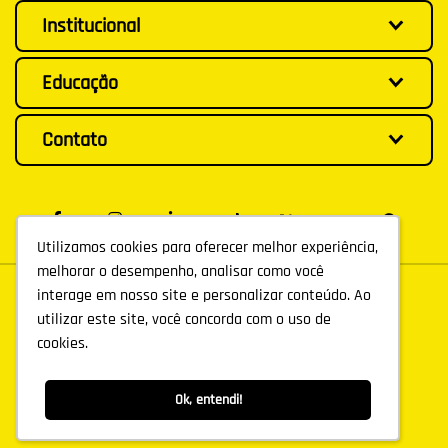
Institucional
Educação
Contato
Utilizamos cookies para oferecer melhor experiência,
Utilizamos cookies para oferecer melhor experiência,
melhorar o desempenho, analisar como você
melhorar o desempenho, analisar como você
interage em nosso site e personalizar conteúdo. Ao
interage em nosso site e personalizar conteúdo. Ao
utilizar este site, você concorda com o uso de
utilizar este site, você concorda com o uso de
cookies.
cookies.
Ok, entendi!
Ok, entendi!
©
AGÊNCIA R8
2026
. TODOS OS DIREITOS RESERVADOS.