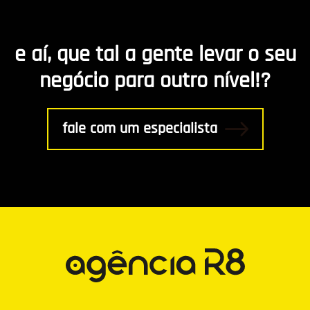
Marketing de Conteúdo
e aí, que tal a gente levar o seu
R8 Indica
negócio para outro nível!?
Gestão
fale com um especialista