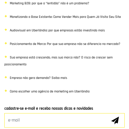
Marketing B2B: por que a “lentidão” não é um problema?
Desenvolvimento Web
Monetizando a Base Existente: Como Vender Mais para Quem Já Visita Seu Site
Google Ads
Audiovisual em Uberlândia: por que empresas estão investindo mais
E-commerce
Posicionamento de Marca: Por que sua empresa não se diferencia no mercado?
Poisiconamento e Branding
Sua empresa está crescendo, mas sua marca não? O risco de crescer sem
SEO
posicionamento
Links Patrocinados
Empresa não gera demanda? Saiba mais
Mídias Sociais
Como escolher uma agência de marketing em Uberlândia
Clientes e Parceiros
cadastre-se e-mail e receba nossas dicas e novidades
Marketing Digital
E-mail Marketing