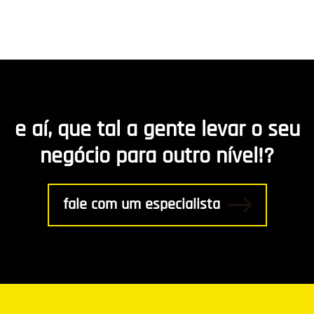
Hospedagem de Sites
Desenvolvimento de app
Marketing de Conteúdo
e aí, que tal a gente levar o seu
R8 Indica
negócio para outro nível!?
Gestão
fale com um especialista