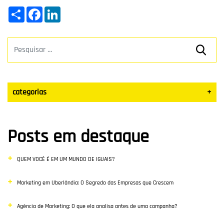
Share
Facebook
LinkedIn
categorias
+
Datas Sazonais
Posts em destaque
Blog
QUEM VOCÊ É EM UM MUNDO DE IGUAIS?
Vendas
Marketing em Uberlândia: O Segredo das Empresas que Crescem
Destaque
Agência de Marketing: O que ela analisa antes de uma campanha?
Inbound Marketing