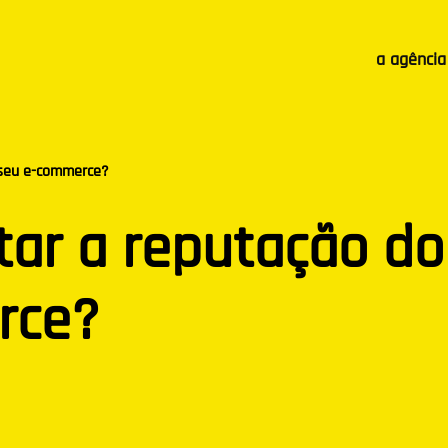
a agência
seu e-commerce?
ar a reputação do
rce?