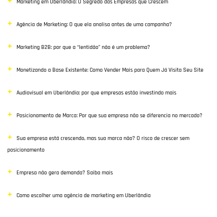
Marketing em Uberlândia: O Segredo das Empresas que Crescem
Destaque
Agência de Marketing: O que ela analisa antes de uma campanha?
Inbound Marketing
Marketing B2B: por que a “lentidão” não é um problema?
Desenvolvimento Web
Monetizando a Base Existente: Como Vender Mais para Quem Já Visita Seu Site
Google Ads
Audiovisual em Uberlândia: por que empresas estão investindo mais
E-commerce
Posicionamento de Marca: Por que sua empresa não se diferencia no mercado?
Poisiconamento e Branding
Sua empresa está crescendo, mas sua marca não? O risco de crescer sem
SEO
posicionamento
Links Patrocinados
Empresa não gera demanda? Saiba mais
Mídias Sociais
Como escolher uma agência de marketing em Uberlândia
Clientes e Parceiros