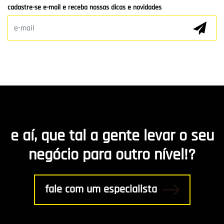
cadastre-se e-mail e receba nossas dicas e novidades
Marketing Digital
E-mail Marketing
Hospedagem de Sites
Desenvolvimento de app
Marketing de Conteúdo
e aí, que tal a gente levar o seu
R8 Indica
negócio para outro nível!?
Gestão
fale com um especialista