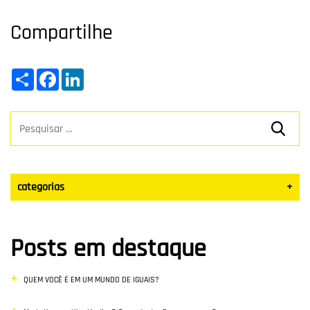
Compartilhe
Share
Facebook
LinkedIn
categorias
+
Datas Sazonais
Posts em destaque
Blog
QUEM VOCÊ É EM UM MUNDO DE IGUAIS?
Vendas