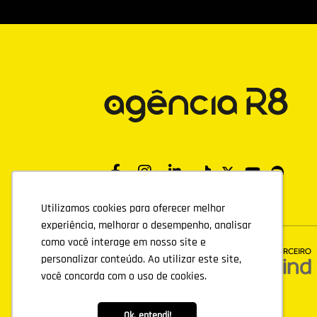
Utilizamos cookies para oferecer melhor
Utilizamos cookies para oferecer melhor
experiência, melhorar o desempenho, analisar
experiência, melhorar o desempenho, analisar
como você interage em nosso site e
como você interage em nosso site e
personalizar conteúdo. Ao utilizar este site,
personalizar conteúdo. Ao utilizar este site,
você concorda com o uso de cookies.
você concorda com o uso de cookies.
Ok, entendi!
Ok, entendi!