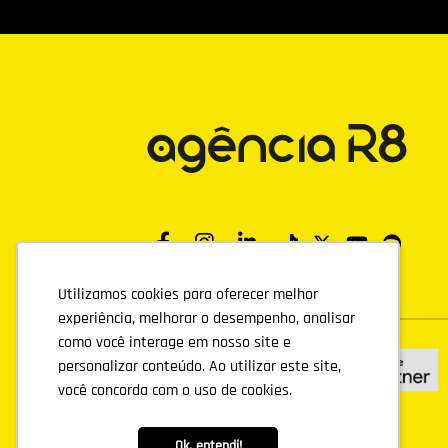
Utilizamos cookies para oferecer melhor
Utilizamos cookies para oferecer melhor
experiência, melhorar o desempenho, analisar
experiência, melhorar o desempenho, analisar
como você interage em nosso site e
como você interage em nosso site e
personalizar conteúdo. Ao utilizar este site,
personalizar conteúdo. Ao utilizar este site,
você concorda com o uso de cookies.
você concorda com o uso de cookies.
Ok, entendi!
Ok, entendi!