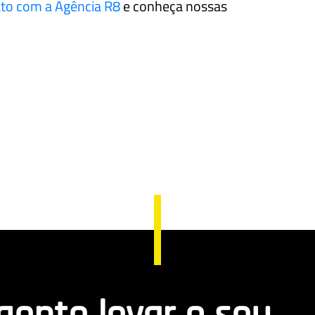
to com a Agência R8
e conheça nossas