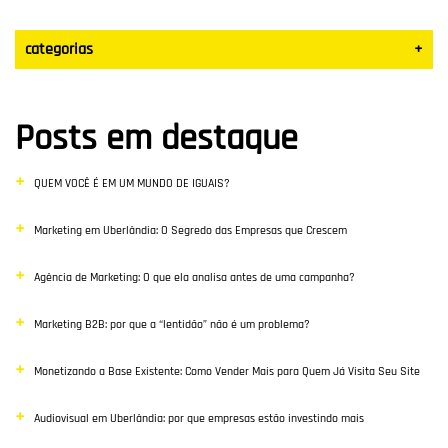
categorias
+
Datas Sazonais
Posts em destaque
Blog
QUEM VOCÊ É EM UM MUNDO DE IGUAIS?
Vendas
Marketing em Uberlândia: O Segredo das Empresas que Crescem
Destaque
Agência de Marketing: O que ela analisa antes de uma campanha?
Inbound Marketing
Marketing B2B: por que a “lentidão” não é um problema?
Desenvolvimento Web
Monetizando a Base Existente: Como Vender Mais para Quem Já Visita Seu Site
Google Ads
Audiovisual em Uberlândia: por que empresas estão investindo mais
E-commerce