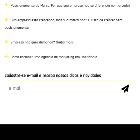
Posicionamento de Marca: Por que sua empresa não se diferencia no mercado?
Poisiconamento e Branding
Sua empresa está crescendo, mas sua marca não? O risco de crescer sem
SEO
posicionamento
Links Patrocinados
Empresa não gera demanda? Saiba mais
Mídias Sociais
Como escolher uma agência de marketing em Uberlândia
Clientes e Parceiros
cadastre-se e-mail e receba nossas dicas e novidades
Marketing Digital
E-mail Marketing
Hospedagem de Sites
Desenvolvimento de app
Marketing de Conteúdo